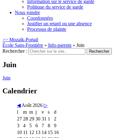
Information sur le service de garde
Politique du service de garde
Nous joindre
Coordonnées
Justifier un retard ou une absence
Processus de plainte
>> Mozaïk-Portail
École Sans-Frontière
»
Info-parents
»
Juin
Rechercher :
Juin
Juin
Calendrier
◀
Août 2026
▷
l
m
m
j
v
s
d
27
28
29
30
31
1
2
3
4
5
6
7
8
9
10
11
12
13
14
15
16