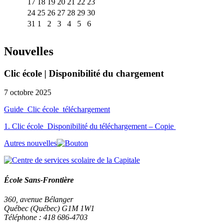
17
18
19
20
21
22
23
24
25
26
27
28
29
30
31
1
2
3
4
5
6
Nouvelles
Clic école | Disponibilité du chargement
7 octobre 2025
Guide_Clic école_téléchargement
1. Clic école_Disponibilité du téléchargement – Copie
Autres nouvelles
École Sans-Frontière
360, avenue Bélanger
Québec (Québec) G1M 1W1
Téléphone : 418 686-4703