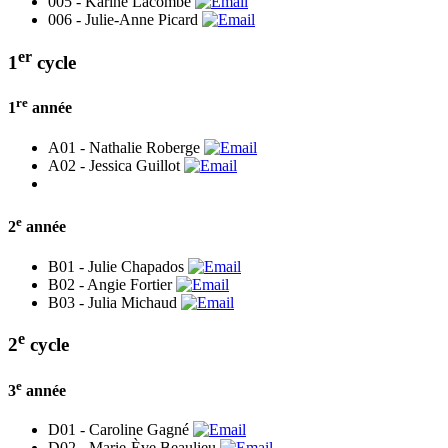
005 -
Karine Lacombe
006 -
Julie-Anne Picard
er
1
cycle
re
1
année
A01 -
Nathalie Roberge
A02 -
Jessica Guillot
e
2
année
B01 -
Julie Chapados
B02 -
Angie Fortier
B03 -
Julia Michaud
e
2
cycle
e
3
année
D01 -
Caroline Gagné
D02 -
Marie-Ève Beaulieu