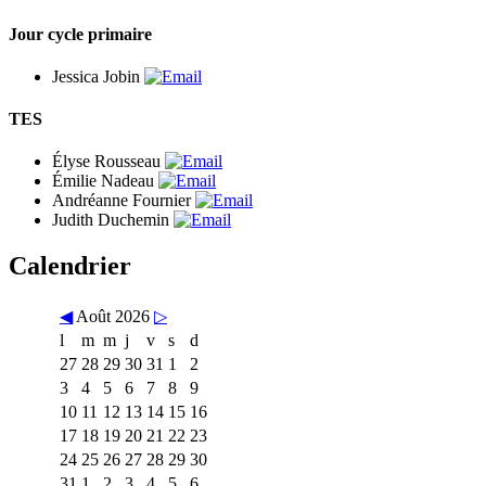
Jour cycle primaire
Jessica Jobin
TES
Élyse Rousseau
Émilie Nadeau
Andréanne Fournier
Judith Duchemin
Calendrier
◀
Août 2026
▷
l
m
m
j
v
s
d
27
28
29
30
31
1
2
3
4
5
6
7
8
9
10
11
12
13
14
15
16
17
18
19
20
21
22
23
24
25
26
27
28
29
30
31
1
2
3
4
5
6