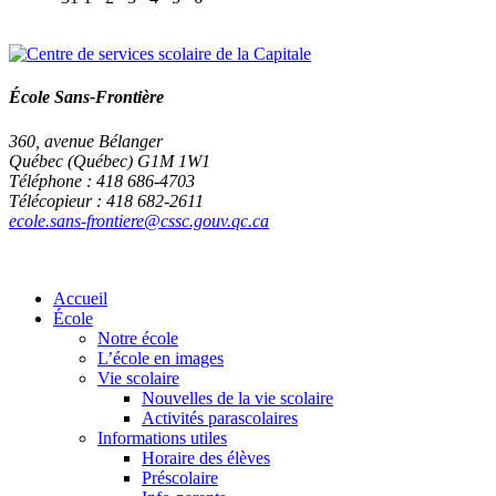
École Sans-Frontière
360, avenue Bélanger
Québec (Québec) G1M 1W1
Téléphone : 418 686-4703
Télécopieur : 418 682-2611
ecole.sans-frontiere@cssc.gouv.qc.ca
Accueil
École
Notre école
L’école en images
Vie scolaire
Nouvelles de la vie scolaire
Activités parascolaires
Informations utiles
Horaire des élèves
Préscolaire