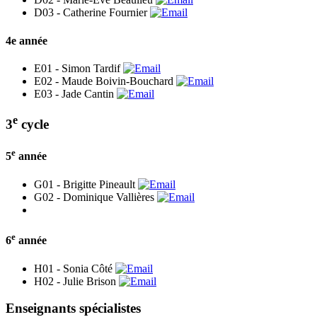
D03 -
Catherine Fournier
4e année
E01 -
Simon Tardif
E02 -
Maude Boivin-Bouchard
E03 -
Jade Cantin
e
3
cycle
e
5
année
G01 -
Brigitte Pineault
G02 -
Dominique Vallières
e
6
année
H01 -
Sonia Côté
H02 -
Julie Brison
Enseignants spécialistes